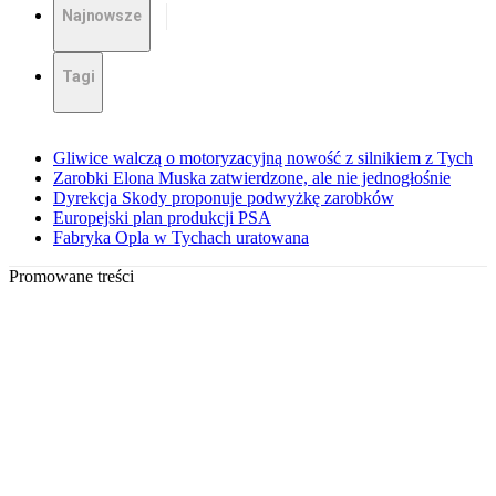
Najnowsze
Tagi
Gliwice walczą o motoryzacyjną nowość z silnikiem z Tych
Zarobki Elona Muska zatwierdzone, ale nie jednogłośnie
Dyrekcja Skody proponuje podwyżkę zarobków
Europejski plan produkcji PSA
Fabryka Opla w Tychach uratowana
Promowane treści