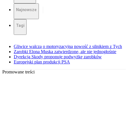
Najnowsze
Tagi
Gliwice walczą o motoryzacyjną nowość z silnikiem z Tych
Zarobki Elona Muska zatwierdzone, ale nie jednogłośnie
Dyrekcja Skody proponuje podwyżkę zarobków
Europejski plan produkcji PSA
Promowane treści