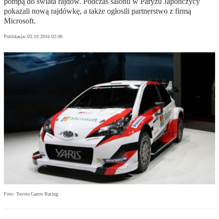
pompą do świata rajdów. Podczas salonu w Paryżu Japończycy
pokazali nową rajdówkę, a także ogłosili partnerstwo z firmą
Microsoft.
Publikacja:
03.10.2016 02:06
Foto: Toyota Gazoo Racing