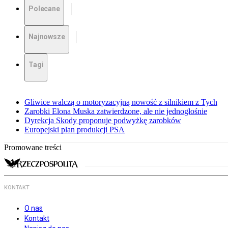
Polecane
Najnowsze
Tagi
Gliwice walczą o motoryzacyjną nowość z silnikiem z Tych
Zarobki Elona Muska zatwierdzone, ale nie jednogłośnie
Dyrekcja Skody proponuje podwyżkę zarobków
Europejski plan produkcji PSA
Promowane treści
KONTAKT
O nas
Kontakt