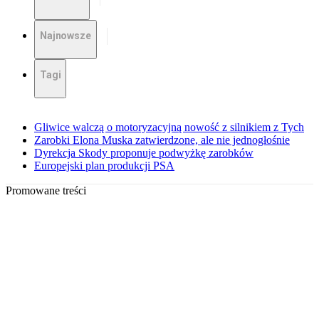
Najnowsze
Tagi
Gliwice walczą o motoryzacyjną nowość z silnikiem z Tych
Zarobki Elona Muska zatwierdzone, ale nie jednogłośnie
Dyrekcja Skody proponuje podwyżkę zarobków
Europejski plan produkcji PSA
Promowane treści