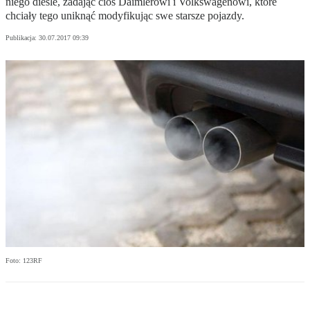
niego diesle, zadając cios Daimlerowi i Volkswagenowi, które
chciały tego uniknąć modyfikując swe starsze pojazdy.
Publikacja:
30.07.2017 09:39
Foto: 123RF