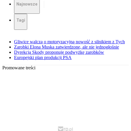
Najnowsze
Tagi
Gliwice walczą o motoryzacyjną nowość z silnikiem z Tych
Zarobki Elona Muska zatwierdzone, ale nie jednogłośnie
Dyrekcja Skody proponuje podwyżkę zarobków
Europejski plan produkcji PSA
Promowane treści