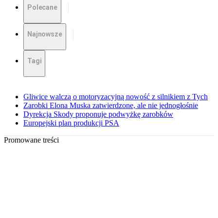
Polecane
Najnowsze
Tagi
Gliwice walczą o motoryzacyjną nowość z silnikiem z Tych
Zarobki Elona Muska zatwierdzone, ale nie jednogłośnie
Dyrekcja Skody proponuje podwyżkę zarobków
Europejski plan produkcji PSA
Promowane treści