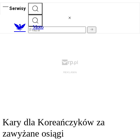
Serwisy
M
oto
Kary dla Koreańczyków za
zawyżane osiągi