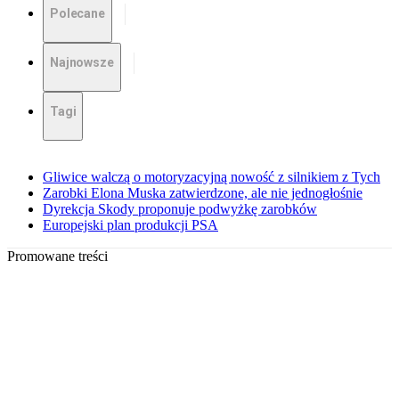
Polecane
Najnowsze
Tagi
Gliwice walczą o motoryzacyjną nowość z silnikiem z Tych
Zarobki Elona Muska zatwierdzone, ale nie jednogłośnie
Dyrekcja Skody proponuje podwyżkę zarobków
Europejski plan produkcji PSA
Promowane treści