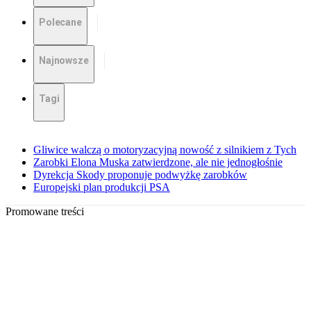
Polecane
Najnowsze
Tagi
Gliwice walczą o motoryzacyjną nowość z silnikiem z Tych
Zarobki Elona Muska zatwierdzone, ale nie jednogłośnie
Dyrekcja Skody proponuje podwyżkę zarobków
Europejski plan produkcji PSA
Promowane treści