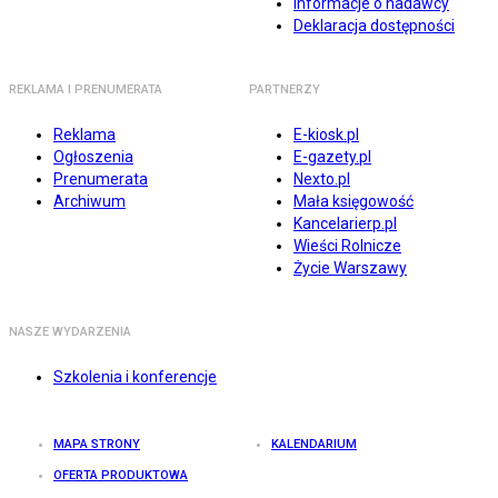
Informacje o nadawcy
Deklaracja dostępności
REKLAMA I PRENUMERATA
PARTNERZY
Reklama
E-kiosk.pl
Ogłoszenia
E-gazety.pl
Prenumerata
Nexto.pl
Archiwum
Mała księgowość
Kancelarierp.pl
Wieści Rolnicze
Życie Warszawy
NASZE WYDARZENIA
Szkolenia i konferencje
MAPA STRONY
KALENDARIUM
OFERTA PRODUKTOWA