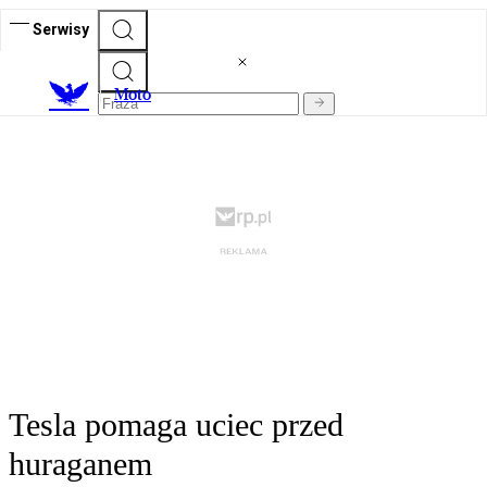
Serwisy
M
oto
Tesla pomaga uciec przed
huraganem