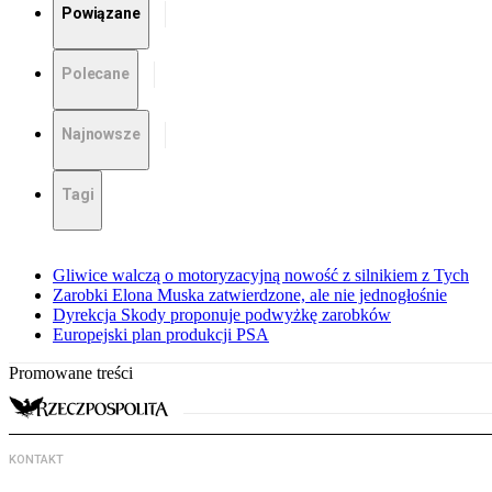
Powiązane
Polecane
Najnowsze
Tagi
Gliwice walczą o motoryzacyjną nowość z silnikiem z Tych
Zarobki Elona Muska zatwierdzone, ale nie jednogłośnie
Dyrekcja Skody proponuje podwyżkę zarobków
Europejski plan produkcji PSA
Promowane treści
KONTAKT