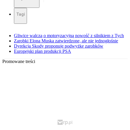
Tagi
Gliwice walczą o motoryzacyjną nowość z silnikiem z Tych
Zarobki Elona Muska zatwierdzone, ale nie jednogłośnie
Dyrekcja Skody proponuje podwyżkę zarobków
Europejski plan produkcji PSA
Promowane treści