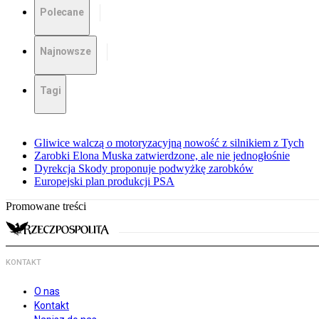
Polecane
Najnowsze
Tagi
Gliwice walczą o motoryzacyjną nowość z silnikiem z Tych
Zarobki Elona Muska zatwierdzone, ale nie jednogłośnie
Dyrekcja Skody proponuje podwyżkę zarobków
Europejski plan produkcji PSA
Promowane treści
KONTAKT
O nas
Kontakt