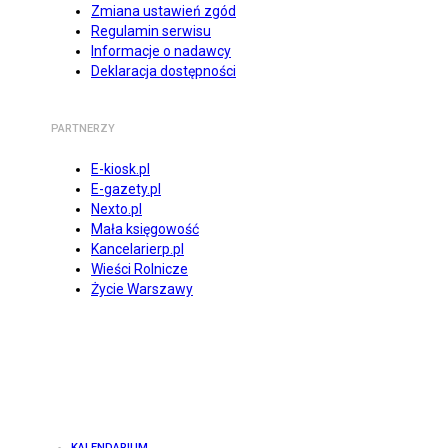
Zmiana ustawień zgód
Regulamin serwisu
Informacje o nadawcy
Deklaracja dostępności
PARTNERZY
E-kiosk.pl
E-gazety.pl
Nexto.pl
Mała księgowość
Kancelarierp.pl
Wieści Rolnicze
Życie Warszawy
KALENDARIUM