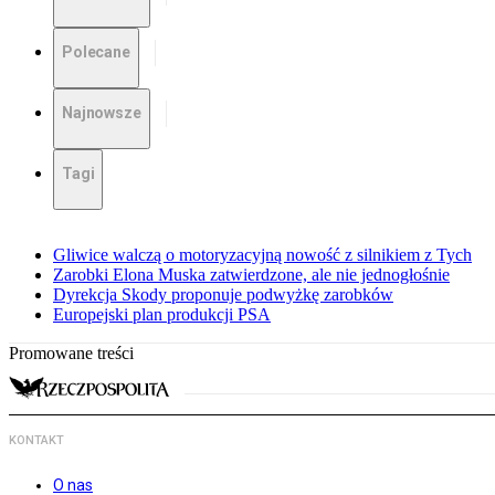
Polecane
Najnowsze
Tagi
Gliwice walczą o motoryzacyjną nowość z silnikiem z Tych
Zarobki Elona Muska zatwierdzone, ale nie jednogłośnie
Dyrekcja Skody proponuje podwyżkę zarobków
Europejski plan produkcji PSA
Promowane treści
KONTAKT
O nas