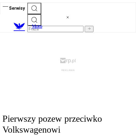
Serwisy
M
oto
Pierwszy pozew przeciwko
Volkswagenowi