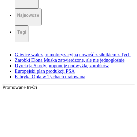
Najnowsze
Tagi
Gliwice walczą o motoryzacyjną nowość z silnikiem z Tych
Zarobki Elona Muska zatwierdzone, ale nie jednogłośnie
Dyrekcja Skody proponuje podwyżkę zarobków
Europejski plan produkcji PSA
Fabryka Opla w Tychach uratowana
Promowane treści