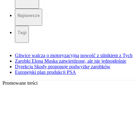
Najnowsze
Tagi
Gliwice walczą o motoryzacyjną nowość z silnikiem z Tych
Zarobki Elona Muska zatwierdzone, ale nie jednogłośnie
Dyrekcja Skody proponuje podwyżkę zarobków
Europejski plan produkcji PSA
Promowane treści