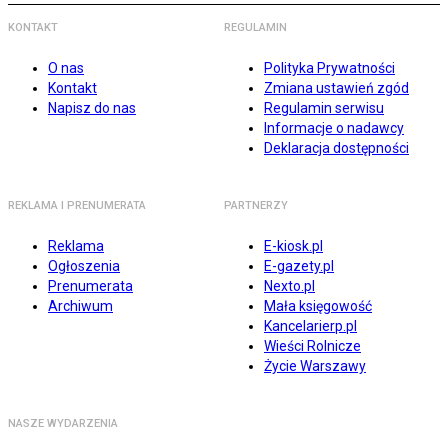
KONTAKT
REGULAMIN
O nas
Polityka Prywatności
Kontakt
Zmiana ustawień zgód
Napisz do nas
Regulamin serwisu
Informacje o nadawcy
Deklaracja dostępności
REKLAMA I PRENUMERATA
PARTNERZY
Reklama
E-kiosk.pl
Ogłoszenia
E-gazety.pl
Prenumerata
Nexto.pl
Archiwum
Mała księgowość
Kancelarierp.pl
Wieści Rolnicze
Życie Warszawy
NASZE WYDARZENIA