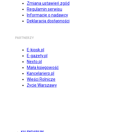
Zmiana ustawień zgód
Regulamin serwisu
Informacje o nadawcy
Deklaracja dostępności
PARTNERZY
E-kiosk.pl
E-gazety.pl
Nexto.pl
Mała księgowość
Kancelarierp.pl
Wieści Rolnicze
Życie Warszawy
KALENDARIUM