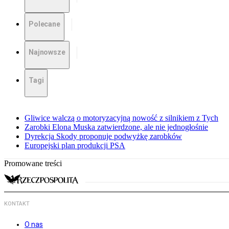
Polecane
Najnowsze
Tagi
Gliwice walczą o motoryzacyjną nowość z silnikiem z Tych
Zarobki Elona Muska zatwierdzone, ale nie jednogłośnie
Dyrekcja Skody proponuje podwyżkę zarobków
Europejski plan produkcji PSA
Promowane treści
KONTAKT
O nas