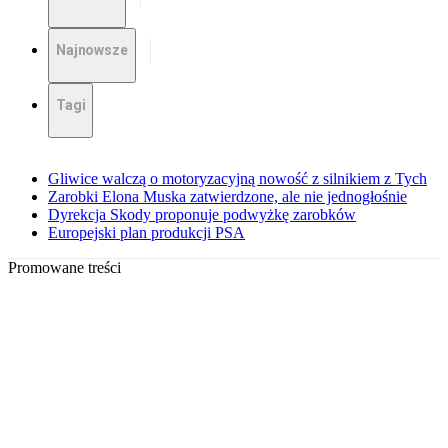
Najnowsze
Tagi
Gliwice walczą o motoryzacyjną nowość z silnikiem z Tych
Zarobki Elona Muska zatwierdzone, ale nie jednogłośnie
Dyrekcja Skody proponuje podwyżkę zarobków
Europejski plan produkcji PSA
Promowane treści