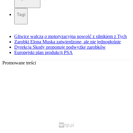
Tagi
Gliwice walczą o motoryzacyjną nowość z silnikiem z Tych
Zarobki Elona Muska zatwierdzone, ale nie jednogłośnie
Dyrekcja Skody proponuje podwyżkę zarobków
Europejski plan produkcji PSA
Promowane treści