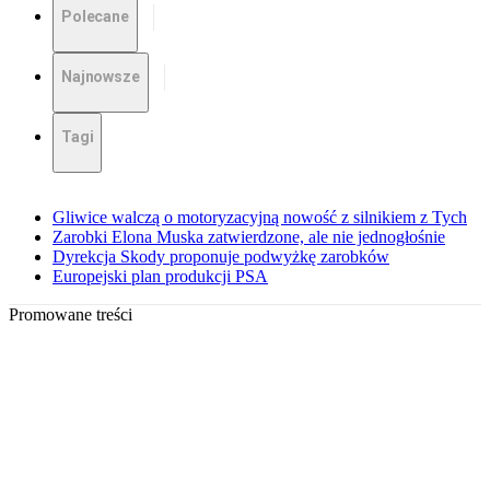
Polecane
Najnowsze
Tagi
Gliwice walczą o motoryzacyjną nowość z silnikiem z Tych
Zarobki Elona Muska zatwierdzone, ale nie jednogłośnie
Dyrekcja Skody proponuje podwyżkę zarobków
Europejski plan produkcji PSA
Promowane treści