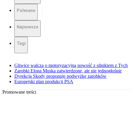
Polecane
Najnowsze
Tagi
Gliwice walczą o motoryzacyjną nowość z silnikiem z Tych
Zarobki Elona Muska zatwierdzone, ale nie jednogłośnie
Dyrekcja Skody proponuje podwyżkę zarobków
Europejski plan produkcji PSA
Promowane treści