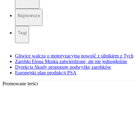
Najnowsze
Tagi
Gliwice walczą o motoryzacyjną nowość z silnikiem z Tych
Zarobki Elona Muska zatwierdzone, ale nie jednogłośnie
Dyrekcja Skody proponuje podwyżkę zarobków
Europejski plan produkcji PSA
Promowane treści