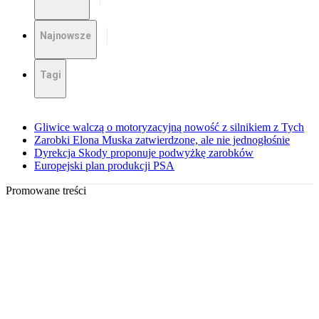
Najnowsze
Tagi
Gliwice walczą o motoryzacyjną nowość z silnikiem z Tych
Zarobki Elona Muska zatwierdzone, ale nie jednogłośnie
Dyrekcja Skody proponuje podwyżkę zarobków
Europejski plan produkcji PSA
Promowane treści