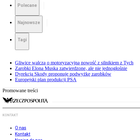
Polecane
Najnowsze
Tagi
Gliwice walczą o motoryzacyjną nowość z silnikiem z Tych
Zarobki Elona Muska zatwierdzone, ale nie jednogłośnie
Dyrekcja Skody proponuje podwyżkę zarobków
Europejski plan produkcji PSA
Promowane treści
KONTAKT
O nas
Kontakt