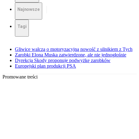
Najnowsze
Tagi
Gliwice walczą o motoryzacyjną nowość z silnikiem z Tych
Zarobki Elona Muska zatwierdzone, ale nie jednogłośnie
Dyrekcja Skody proponuje podwyżkę zarobków
Europejski plan produkcji PSA
Promowane treści