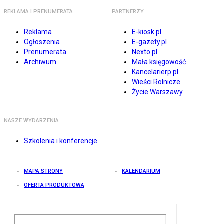
REKLAMA I PRENUMERATA
PARTNERZY
Reklama
E-kiosk.pl
Ogłoszenia
E-gazety.pl
Prenumerata
Nexto.pl
Archiwum
Mała księgowość
Kancelarierp.pl
Wieści Rolnicze
Życie Warszawy
NASZE WYDARZENIA
Szkolenia i konferencje
MAPA STRONY
KALENDARIUM
OFERTA PRODUKTOWA