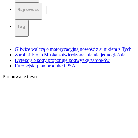
Najnowsze
Tagi
Gliwice walczą o motoryzacyjną nowość z silnikiem z Tych
Zarobki Elona Muska zatwierdzone, ale nie jednogłośnie
Dyrekcja Skody proponuje podwyżkę zarobków
Europejski plan produkcji PSA
Promowane treści