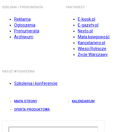
REKLAMA I PRENUMERATA
PARTNERZY
Reklama
E-kiosk.pl
Ogłoszenia
E-gazety.pl
Prenumerata
Nexto.pl
Archiwum
Mała księgowość
Kancelarierp.pl
Wieści Rolnicze
Życie Warszawy
NASZE WYDARZENIA
Szkolenia i konferencje
MAPA STRONY
KALENDARIUM
OFERTA PRODUKTOWA