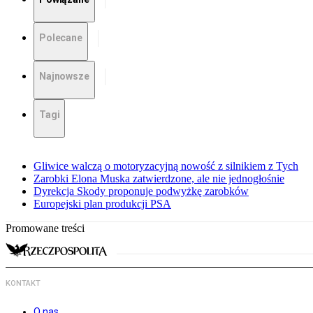
Polecane
Najnowsze
Tagi
Gliwice walczą o motoryzacyjną nowość z silnikiem z Tych
Zarobki Elona Muska zatwierdzone, ale nie jednogłośnie
Dyrekcja Skody proponuje podwyżkę zarobków
Europejski plan produkcji PSA
Promowane treści
KONTAKT
O nas