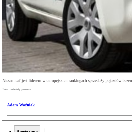
Nissan leaf jest liderem w europejskich rankingach sprzedaży pojazdów beze
Foto: materiały prasowe
Adam Woźniak
Powiązane