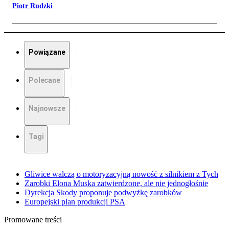
Piotr Rudzki
Powiązane
Polecane
Najnowsze
Tagi
Gliwice walczą o motoryzacyjną nowość z silnikiem z Tych
Zarobki Elona Muska zatwierdzone, ale nie jednogłośnie
Dyrekcja Skody proponuje podwyżkę zarobków
Europejski plan produkcji PSA
Promowane treści