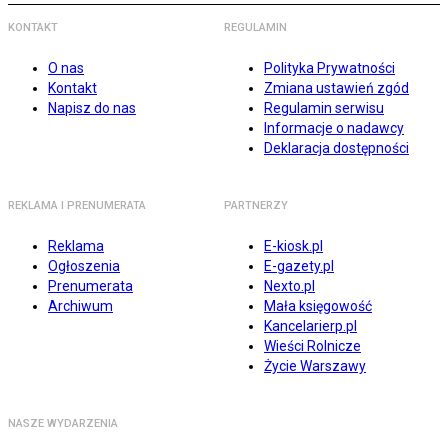
KONTAKT
REGULAMIN
O nas
Polityka Prywatności
Kontakt
Zmiana ustawień zgód
Napisz do nas
Regulamin serwisu
Informacje o nadawcy
Deklaracja dostępności
REKLAMA I PRENUMERATA
PARTNERZY
Reklama
E-kiosk.pl
Ogłoszenia
E-gazety.pl
Prenumerata
Nexto.pl
Archiwum
Mała księgowość
Kancelarierp.pl
Wieści Rolnicze
Życie Warszawy
NASZE WYDARZENIA