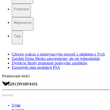
Polecane
Najnowsze
Tagi
Gliwice walczą o motoryzacyjną nowość z silnikiem z Tych
Zarobki Elona Muska zatwierdzone, ale nie jednogłośnie
Dyrekcja Skody proponuje podwyżkę zarobków
Europejski plan produkcji PSA
Promowane treści
KONTAKT
O nas