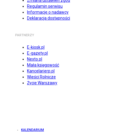
Zmiana ustawień zgód
Regulamin serwisu
Informacje o nadawcy
Deklaracja dostępności
PARTNERZY
E-kiosk.pl
E-gazety.pl
Nexto.pl
Mała księgowość
Kancelarierp.pl
Wieści Rolnicze
Życie Warszawy
KALENDARIUM