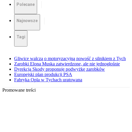
Polecane
Najnowsze
Tagi
Gliwice walczą o motoryzacyjną nowość z silnikiem z Tych
Zarobki Elona Muska zatwierdzone, ale nie jednogłośnie
Dyrekcja Skody proponuje podwyżkę zarobków
Europejski plan produkcji PSA
Fabryka Opla w Tychach uratowana
Promowane treści