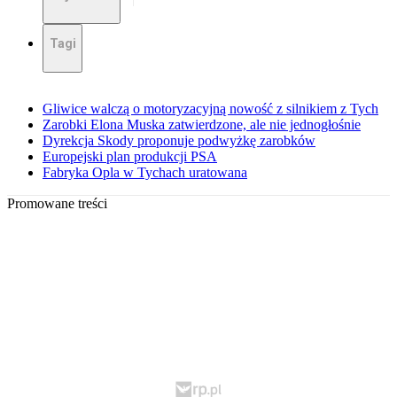
Tagi
Gliwice walczą o motoryzacyjną nowość z silnikiem z Tych
Zarobki Elona Muska zatwierdzone, ale nie jednogłośnie
Dyrekcja Skody proponuje podwyżkę zarobków
Europejski plan produkcji PSA
Fabryka Opla w Tychach uratowana
Promowane treści