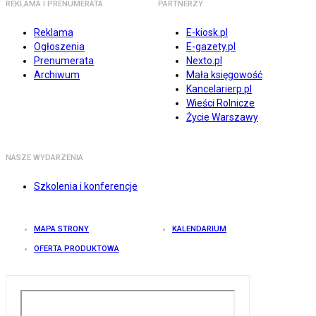
REKLAMA I PRENUMERATA
PARTNERZY
Reklama
E-kiosk.pl
Ogłoszenia
E-gazety.pl
Prenumerata
Nexto.pl
Archiwum
Mała księgowość
Kancelarierp.pl
Wieści Rolnicze
Życie Warszawy
NASZE WYDARZENIA
Szkolenia i konferencje
MAPA STRONY
KALENDARIUM
OFERTA PRODUKTOWA