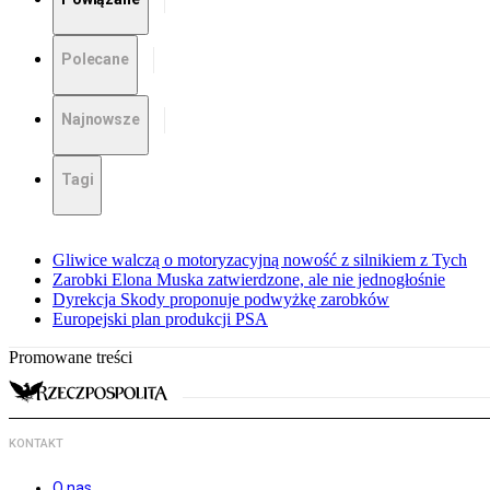
Polecane
Najnowsze
Tagi
Gliwice walczą o motoryzacyjną nowość z silnikiem z Tych
Zarobki Elona Muska zatwierdzone, ale nie jednogłośnie
Dyrekcja Skody proponuje podwyżkę zarobków
Europejski plan produkcji PSA
Promowane treści
KONTAKT
O nas