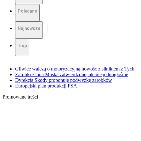
Polecane
Najnowsze
Tagi
Gliwice walczą o motoryzacyjną nowość z silnikiem z Tych
Zarobki Elona Muska zatwierdzone, ale nie jednogłośnie
Dyrekcja Skody proponuje podwyżkę zarobków
Europejski plan produkcji PSA
Promowane treści