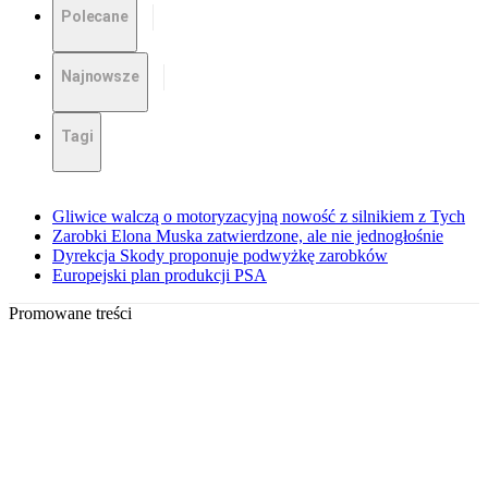
Polecane
Najnowsze
Tagi
Gliwice walczą o motoryzacyjną nowość z silnikiem z Tych
Zarobki Elona Muska zatwierdzone, ale nie jednogłośnie
Dyrekcja Skody proponuje podwyżkę zarobków
Europejski plan produkcji PSA
Promowane treści