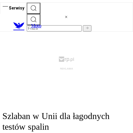
Serwisy
M
oto
Szlaban w Unii dla łagodnych
testów spalin