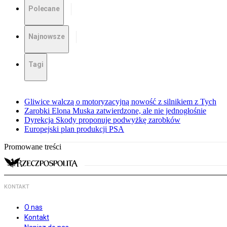
Polecane
Najnowsze
Tagi
Gliwice walczą o motoryzacyjną nowość z silnikiem z Tych
Zarobki Elona Muska zatwierdzone, ale nie jednogłośnie
Dyrekcja Skody proponuje podwyżkę zarobków
Europejski plan produkcji PSA
Promowane treści
KONTAKT
O nas
Kontakt