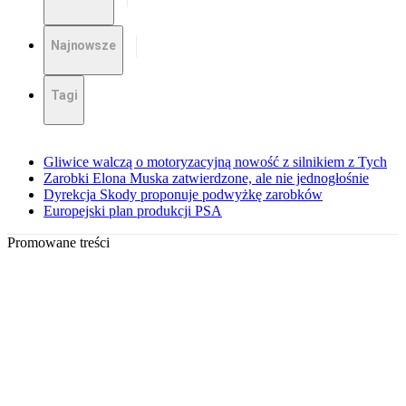
Najnowsze
Tagi
Gliwice walczą o motoryzacyjną nowość z silnikiem z Tych
Zarobki Elona Muska zatwierdzone, ale nie jednogłośnie
Dyrekcja Skody proponuje podwyżkę zarobków
Europejski plan produkcji PSA
Promowane treści