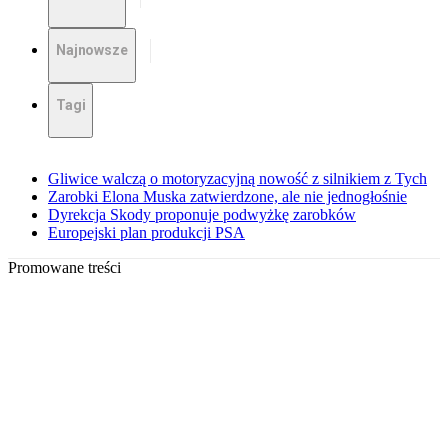
Najnowsze
Tagi
Gliwice walczą o motoryzacyjną nowość z silnikiem z Tych
Zarobki Elona Muska zatwierdzone, ale nie jednogłośnie
Dyrekcja Skody proponuje podwyżkę zarobków
Europejski plan produkcji PSA
Promowane treści