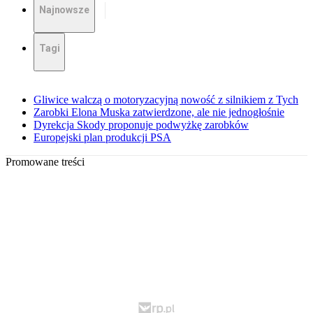
Najnowsze
Tagi
Gliwice walczą o motoryzacyjną nowość z silnikiem z Tych
Zarobki Elona Muska zatwierdzone, ale nie jednogłośnie
Dyrekcja Skody proponuje podwyżkę zarobków
Europejski plan produkcji PSA
Promowane treści