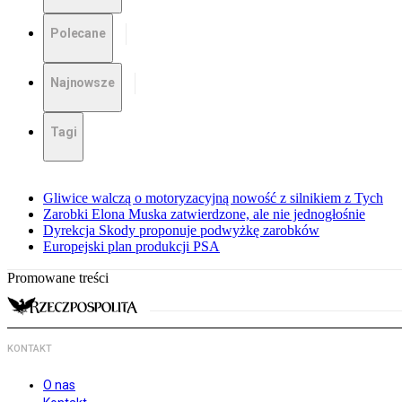
Polecane
Najnowsze
Tagi
Gliwice walczą o motoryzacyjną nowość z silnikiem z Tych
Zarobki Elona Muska zatwierdzone, ale nie jednogłośnie
Dyrekcja Skody proponuje podwyżkę zarobków
Europejski plan produkcji PSA
Promowane treści
KONTAKT
O nas