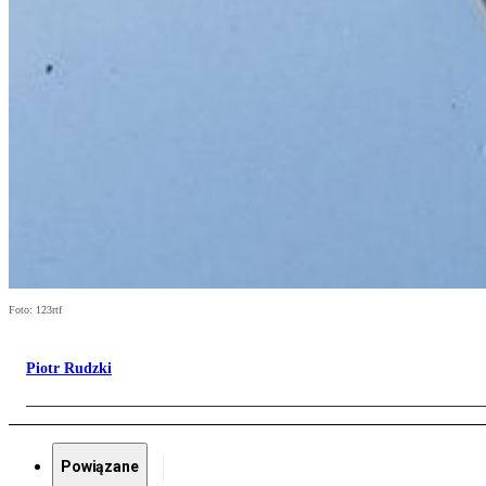
Foto: 123rtf
Piotr Rudzki
Powiązane