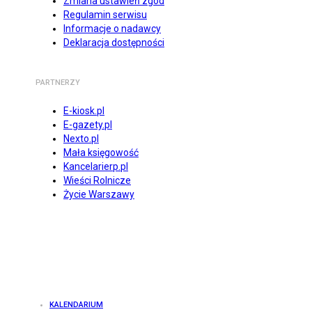
Zmiana ustawień zgód
Regulamin serwisu
Informacje o nadawcy
Deklaracja dostępności
PARTNERZY
E-kiosk.pl
E-gazety.pl
Nexto.pl
Mała księgowość
Kancelarierp.pl
Wieści Rolnicze
Życie Warszawy
KALENDARIUM