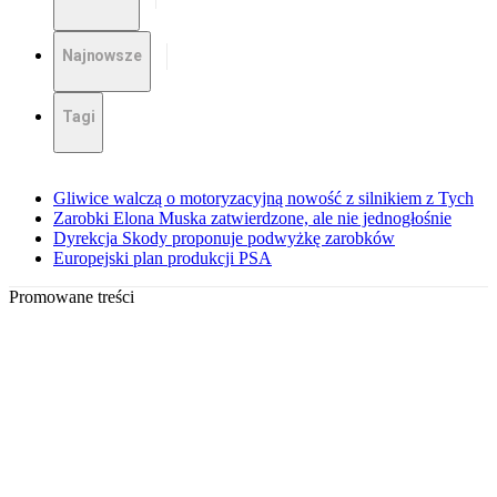
Najnowsze
Tagi
Gliwice walczą o motoryzacyjną nowość z silnikiem z Tych
Zarobki Elona Muska zatwierdzone, ale nie jednogłośnie
Dyrekcja Skody proponuje podwyżkę zarobków
Europejski plan produkcji PSA
Promowane treści