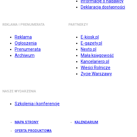
Informacje o nadawcy
Deklaracja dostępności
REKLAMA I PRENUMERATA
PARTNERZY
Reklama
E-kiosk.pl
Ogłoszenia
E-gazety.pl
Prenumerata
Nexto.pl
Archiwum
Mała księgowość
Kancelarierp.pl
Wieści Rolnicze
Życie Warszawy
NASZE WYDARZENIA
Szkolenia i konferencje
MAPA STRONY
KALENDARIUM
OFERTA PRODUKTOWA