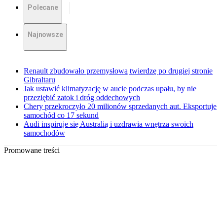
Polecane
Najnowsze
Renault zbudowało przemysłową twierdzę po drugiej stronie
Gibraltaru
Jak ustawić klimatyzację w aucie podczas upału, by nie
przeziębić zatok i dróg oddechowych
Chery przekroczyło 20 milionów sprzedanych aut. Eksportuje
samochód co 17 sekund
Audi inspiruje się Australią i uzdrawia wnętrza swoich
samochodów
Promowane treści