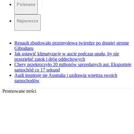
Polecane
Najnowsze
Renault zbudowało przemysłową twierdzę po drugiej stronie
Gibraltaru
Jak ustawić klimatyzację w aucie podczas upału, by nie
przeziębić zatok i dróg oddechowych
Chery przekroczyło 20 milionów sprzedanych aut. Eksportuje
samochód co 17 sekund
Audi inspiruje się Australią i uzdrawia wnętrza swoich
samochodów
Promowane treści