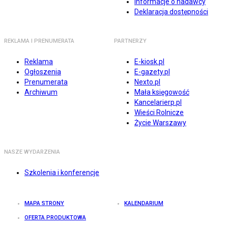
Informacje o nadawcy
Deklaracja dostępności
REKLAMA I PRENUMERATA
PARTNERZY
Reklama
E-kiosk.pl
Ogłoszenia
E-gazety.pl
Prenumerata
Nexto.pl
Archiwum
Mała księgowość
Kancelarierp.pl
Wieści Rolnicze
Życie Warszawy
NASZE WYDARZENIA
Szkolenia i konferencje
MAPA STRONY
KALENDARIUM
OFERTA PRODUKTOWA