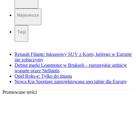
Najnowsze
Tagi
Renault Filante: luksusowy SUV z Korei, którego w Europie
nie zobaczymy
Debiut marki Leapmotor w Brukseli – europejskie ambicje
wsparte przez Stellantis
Opel Roks-e: Tylko do miasta
Nowa Kia Sportage zaprojektowana specjalnie dla Europy
Promowane treści