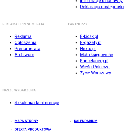
Informacje o nadawcy
Deklaracja dostępności
REKLAMA I PRENUMERATA
PARTNERZY
Reklama
E-kiosk.pl
Ogłoszenia
E-gazety.pl
Prenumerata
Nexto.pl
Archiwum
Mała księgowość
Kancelarierp.pl
Wieści Rolnicze
Życie Warszawy
NASZE WYDARZENIA
Szkolenia i konferencje
MAPA STRONY
KALENDARIUM
OFERTA PRODUKTOWA