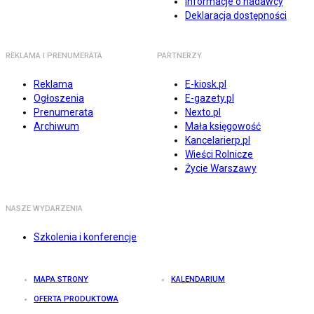
Informacje o nadawcy
Deklaracja dostępności
REKLAMA I PRENUMERATA
PARTNERZY
Reklama
E-kiosk.pl
Ogłoszenia
E-gazety.pl
Prenumerata
Nexto.pl
Archiwum
Mała księgowość
Kancelarierp.pl
Wieści Rolnicze
Życie Warszawy
NASZE WYDARZENIA
Szkolenia i konferencje
MAPA STRONY
KALENDARIUM
OFERTA PRODUKTOWA