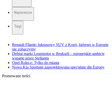
Najnowsze
Tagi
Renault Filante: luksusowy SUV z Korei, którego w Europie
nie zobaczymy
Debiut marki Leapmotor w Brukseli – europejskie ambicje
wsparte przez Stellantis
Opel Roks-e: Tylko do miasta
Nowa Kia Sportage zaprojektowana specjalnie dla Europy
Promowane treści