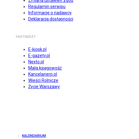
Zmiana ustawień zgód
Regulamin serwisu
Informacje o nadawcy
Deklaracja dostępności
PARTNERZY
E-kiosk.pl
E-gazety.pl
Nexto.pl
Mała księgowość
Kancelarierp.pl
Wieści Rolnicze
Życie Warszawy
KALENDARIUM