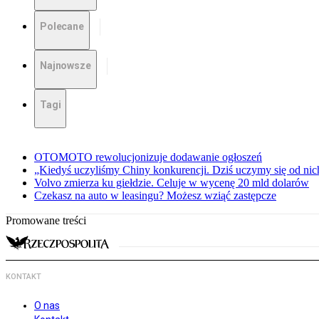
Polecane
Najnowsze
Tagi
OTOMOTO rewolucjonizuje dodawanie ogłoszeń
„Kiedyś uczyliśmy Chiny konkurencji. Dziś uczymy się od ni
Volvo zmierza ku giełdzie. Celuje w wycenę 20 mld dolarów
Czekasz na auto w leasingu? Możesz wziąć zastępcze
Promowane treści
KONTAKT
O nas