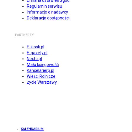
Zmiana ustawień zgód
Regulamin serwisu
Informacje o nadawcy
Deklaracja dostępności
PARTNERZY
E-kiosk.pl
E-gazety.pl
Nexto.pl
Mała księgowość
Kancelarierp.pl
Wieści Rolnicze
Życie Warszawy
KALENDARIUM