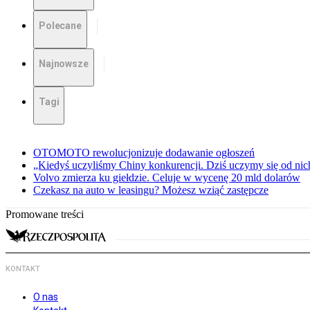
Polecane
Najnowsze
Tagi
OTOMOTO rewolucjonizuje dodawanie ogłoszeń
„Kiedyś uczyliśmy Chiny konkurencji. Dziś uczymy się od ni
Volvo zmierza ku giełdzie. Celuje w wycenę 20 mld dolarów
Czekasz na auto w leasingu? Możesz wziąć zastępcze
Promowane treści
KONTAKT
O nas