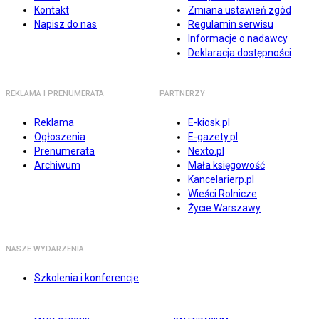
Kontakt
Zmiana ustawień zgód
Napisz do nas
Regulamin serwisu
Informacje o nadawcy
Deklaracja dostępności
REKLAMA I PRENUMERATA
PARTNERZY
Reklama
E-kiosk.pl
Ogłoszenia
E-gazety.pl
Prenumerata
Nexto.pl
Archiwum
Mała księgowość
Kancelarierp.pl
Wieści Rolnicze
Życie Warszawy
NASZE WYDARZENIA
Szkolenia i konferencje