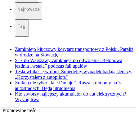
Najnowsze
Tagi
Zamknięto kluczowy korytarz transportowy z Polski. Paraliż
w drodze na Słowację
S17 do Warszawy zamknięta do odwołania. Betonowa
jezdnia „wstała” podczas fali upałów
Tesla wbiła się w dom. Śmiertelny wypadek badają śledczy.
„Korzystałem z autopilota"
Znikną nie tylko „fale Dunaju”. Ruszają remonty na 3
autostradach. Będą utrudnienia
Kto stworzy najlepszy akumulator do aut elektrycznych?
Wyścig trwa
Promowane treści