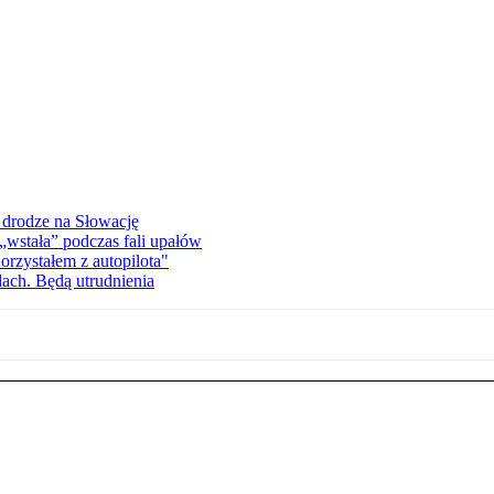
 drodze na Słowację
wstała” podczas fali upałów
orzystałem z autopilota"
dach. Będą utrudnienia