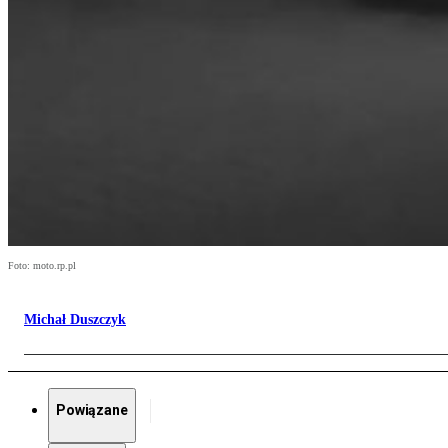
Foto: moto.rp.pl
Michał Duszczyk
Powiązane