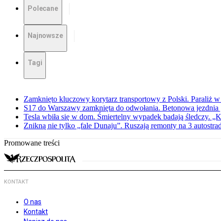
Polecane
Najnowsze
Tagi
Zamknięto kluczowy korytarz transportowy z Polski. Paraliż w
S17 do Warszawy zamknięta do odwołania. Betonowa jezdnia „
Tesla wbiła się w dom. Śmiertelny wypadek badają śledczy. „K
Znikną nie tylko „fale Dunaju”. Ruszają remonty na 3 autostra
Promowane treści
KONTAKT
O nas
Kontakt