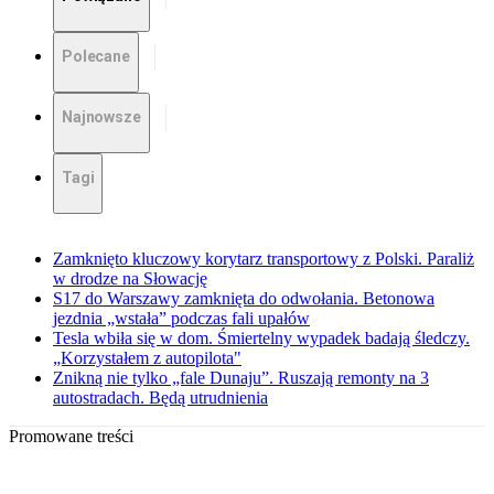
Polecane
Najnowsze
Tagi
Zamknięto kluczowy korytarz transportowy z Polski. Paraliż
w drodze na Słowację
S17 do Warszawy zamknięta do odwołania. Betonowa
jezdnia „wstała” podczas fali upałów
Tesla wbiła się w dom. Śmiertelny wypadek badają śledczy.
„Korzystałem z autopilota"
Znikną nie tylko „fale Dunaju”. Ruszają remonty na 3
autostradach. Będą utrudnienia
Promowane treści