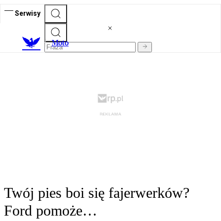
Serwisy
M
oto
Twój pies boi się fajerwerków?
Ford pomoże…