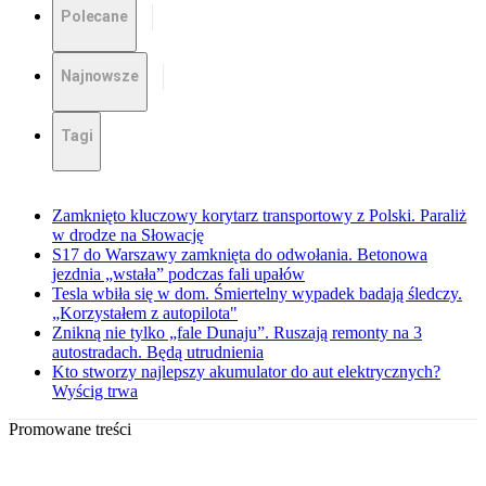
Polecane
Najnowsze
Tagi
Zamknięto kluczowy korytarz transportowy z Polski. Paraliż
w drodze na Słowację
S17 do Warszawy zamknięta do odwołania. Betonowa
jezdnia „wstała” podczas fali upałów
Tesla wbiła się w dom. Śmiertelny wypadek badają śledczy.
„Korzystałem z autopilota"
Znikną nie tylko „fale Dunaju”. Ruszają remonty na 3
autostradach. Będą utrudnienia
Kto stworzy najlepszy akumulator do aut elektrycznych?
Wyścig trwa
Promowane treści