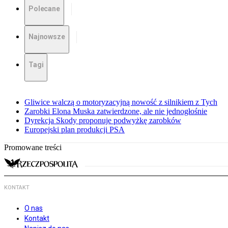
Polecane
Najnowsze
Tagi
Gliwice walczą o motoryzacyjną nowość z silnikiem z Tych
Zarobki Elona Muska zatwierdzone, ale nie jednogłośnie
Dyrekcja Skody proponuje podwyżkę zarobków
Europejski plan produkcji PSA
Promowane treści
KONTAKT
O nas
Kontakt